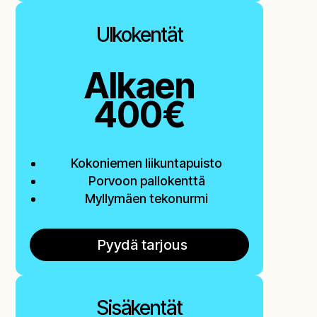
Ulkokentät
Alkaen
400€
Kokoniemen liikuntapuisto
Porvoon pallokenttä
Myllymäen tekonurmi
Pyydä tarjous
Sisäkentät