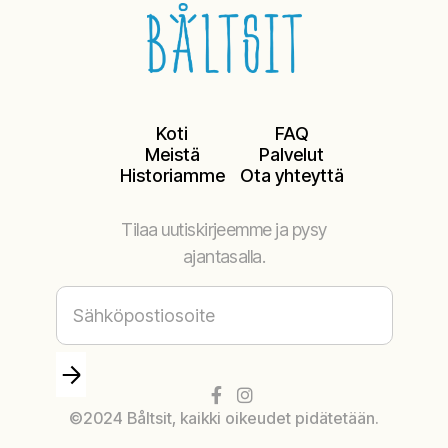
Koti
FAQ
Meistä
Palvelut
Historiamme
Ota yhteyttä
Tilaa uutiskirjeemme ja pysy
ajantasalla.


©2024 Båltsit, kaikki oikeudet pidätetään.