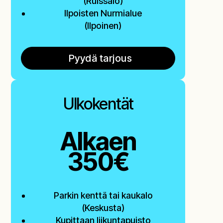
(Ruissalo)
Ilpoisten Nurmialue
(Ilpoinen)
Pyydä tarjous
Ulkokentät
Alkaen
350€
Parkin kenttä tai kaukalo
(Keskusta)
Kupittaan liikuntapuisto