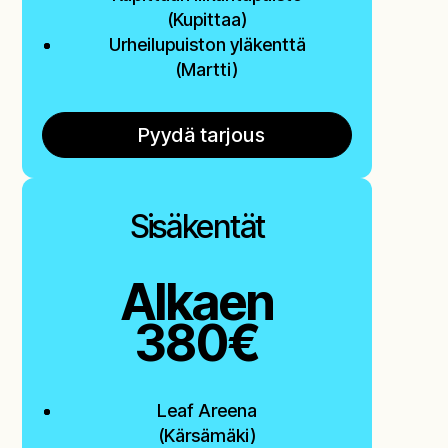
(Kupittaa)
Urheilupuiston yläkenttä
(Martti)
Pyydä tarjous
Sisäkentät
Alkaen
380€
Leaf Areena
(Kärsämäki)