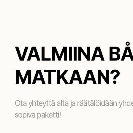
VALMIINA BÅ
MATKAAN?
Ota yhteyttä alta ja räätälöidään yhdes
sopiva paketti!