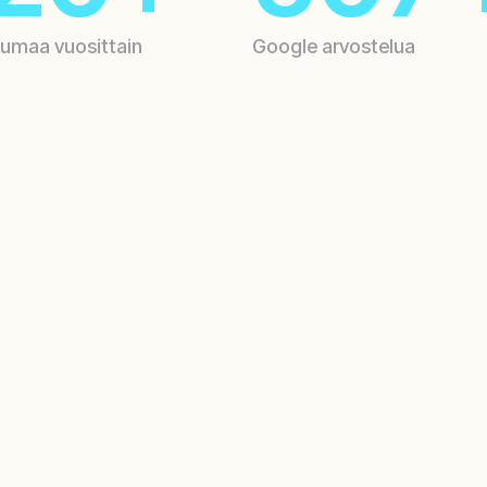
1
1
umaa vuosittain
Google arvostelua
2
2
5
5
6
6
02