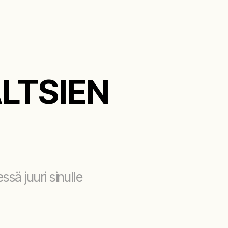
LTSIEN
Ota yht
sä juuri sinulle
Ota yht