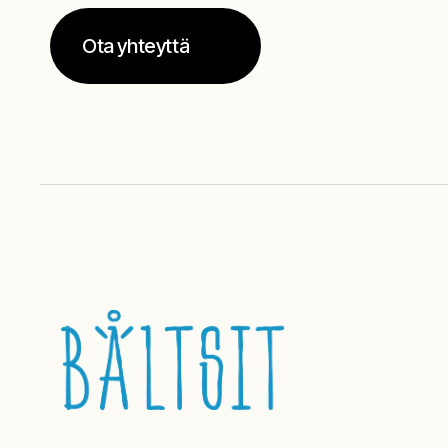
Ota yhteyttä

Ota yhteyttä
