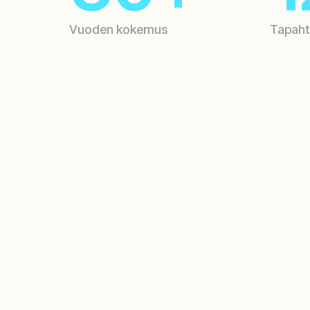
1
Vuoden kokemus
Tapaht
2
5
6
01