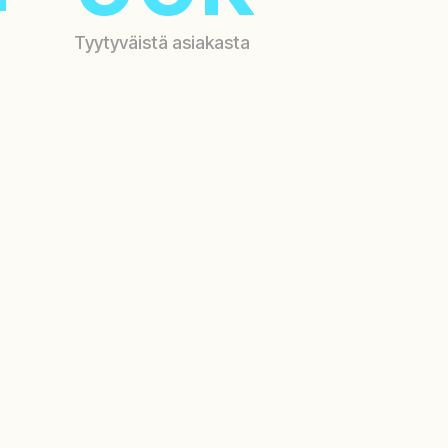
1
Tyytyväistä asiakasta
2
Ota yhteyttä
5
Ota yhteyttä
6
03