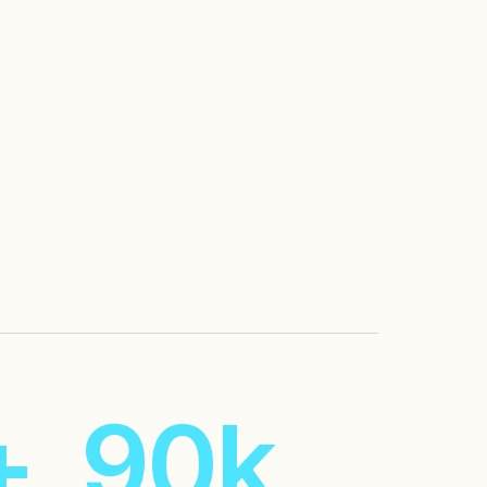
5
6
7
4
+
9
0
k